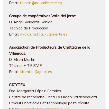
Email:
falcain@ac-vallejerte.es
Groupe de coopératives Valle del Jerte:
D. Ángel Valderas Sabido
Técnico de Producción
Email:
avalderas@ac-vallejerte.es
Asociaction de Producteurs de Châtaigne de la
Villuercas:
D. Efren Martín
Técnico A.T.E.S.V.E.
Email:
kfrentxu@gmail.es
CICYTEX
Dra. Margarita López Corrales
Centre de recherche Finca La Orden-Valdesequera
Produits horticoles et technologie post-récolte
Email:
margarita.lopez@juntaex.es